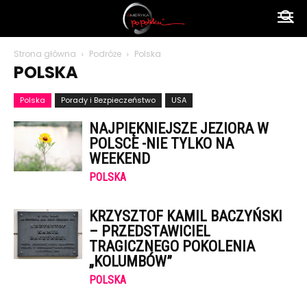
Ameryka
Strona główna
Podróże
Polska
POLSKA
po
Polska
Porady i Bezpieczeństwo
USA
NAJPIĘKNIEJSZE JEZIORA W
polsku
POLSCE -NIE TYLKO NA
WEEKEND
POLSKA
KRZYSZTOF KAMIL BACZYŃSKI
– PRZEDSTAWICIEL
TRAGICZNEGO POKOLENIA
„KOLUMBÓW”
POLSKA