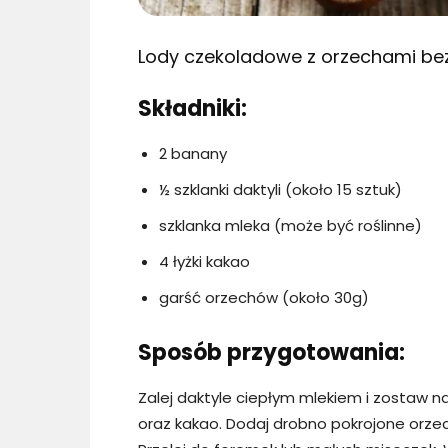
Lody czekoladowe z orzechami be
Składniki:
2 banany
½ szklanki daktyli (około 15 sztuk)
szklanka mleka (może być roślinne)
4 łyżki kakao
garść orzechów (około 30g)
Sposób przygotowania:
Zalej daktyle ciepłym mlekiem i zostaw 
oraz kakao. Dodaj drobno pokrojone orzec