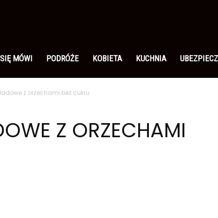
 SIĘ MÓWI
PODRÓŻE
KOBIETA
KUCHNIA
UBEZPIECZ
ladowe z orzechami bez cukru
DOWE Z ORZECHAMI