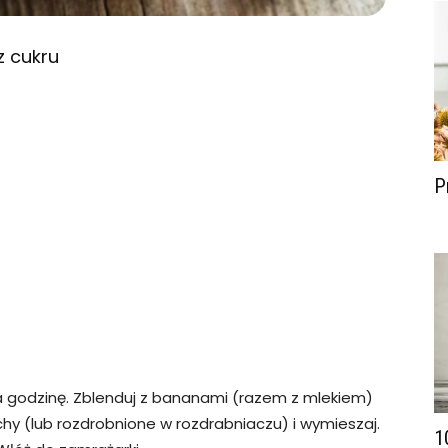
z cukru
P
na godzinę. Zblenduj z bananami (razem z mlekiem)
hy (lub rozdrobnione w rozdrabniaczu) i wymieszaj.
1