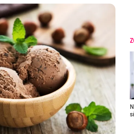
Z
N
s