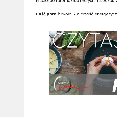
Przelej do foremek lub małych miseczek. 
Ilość porcji:
około 6; Wartość energetyczna