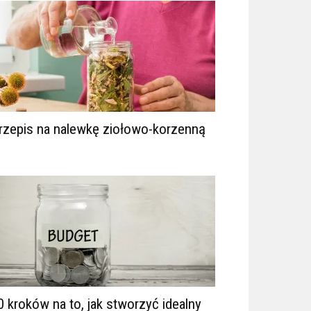
rzepis na nalewkę ziołowo-korzenną
0 kroków na to, jak stworzyć idealny