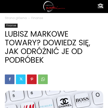
Ameryka
Strona główna
Finanse
Finanse
po
LUBISZ MARKOWE
TOWARY? DOWIEDZ SIĘ,
polsku
JAK ODRÓŻNIĆ JE OD
PODRÓBEK