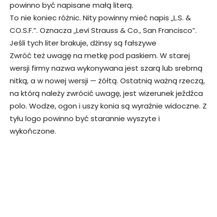
powinno być napisane małą literą.
To nie koniec różnic. Nity powinny mieć napis „L.S. &
CO.S.F.”. Oznacza „Levi Strauss & Co., San Francisco”.
Jeśli tych liter brakuje, dżinsy są fałszywe
Zwróć też uwagę na metkę pod paskiem. W starej
wersji firmy nazwa wykonywana jest szarą lub srebrną
nitką, a w nowej wersji — żółtą. Ostatnią ważną rzeczą,
na którą należy zwrócić uwagę, jest wizerunek jeźdźca
polo. Wodze, ogon i uszy konia są wyraźnie widoczne. Z
tyłu logo powinno być starannie wyszyte i
wykończone.