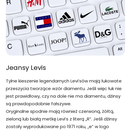
Jeansy Levis
Tylne kieszenie legendarnych Levi’sów mają łukowate
przeszycia tworzące wzór diamentu. Jeśli więc łuk nie
jest prawidłowy, czy na dole nie ma diamentu, dżinsy
są prawdopodobnie fałszywe.
Oryginalne spodnie mają również czerwoną, żółtą,
zieloną lub białą metkę Levi’s z literą „R”. Jeśli dżinsy
zostały wyprodukowane po 1971 roku, „e” w logo