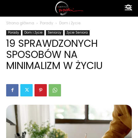
Ameryka
Strona główna
Porady
Dom i Życie
Porady
Dom i Życie
Seniorzy
Życie Seniora
po
19 SPRAWDZONYCH
SPOSOBÓW NA
polsku
MINIMALIZM W ŻYCIU