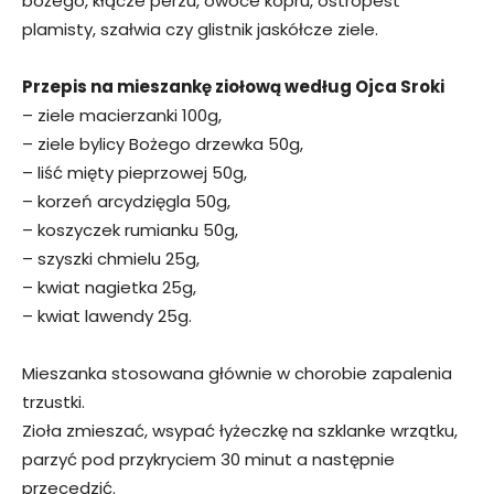
bożego, kłącze perzu, owoce kopru, ostropest
plamisty, szałwia czy glistnik jaskółcze ziele.
Przepis na mieszankę ziołową według Ojca Sroki
– ziele macierzanki 100g,
– ziele bylicy Bożego drzewka 50g,
– liść mięty pieprzowej 50g,
– korzeń arcydzięgla 50g,
– koszyczek rumianku 50g,
– szyszki chmielu 25g,
– kwiat nagietka 25g,
– kwiat lawendy 25g.
Mieszanka stosowana głównie w chorobie zapalenia
trzustki.
Zioła zmieszać, wsypać łyżeczkę na szklanke wrzątku,
parzyć pod przykryciem 30 minut a następnie
przecedzić.