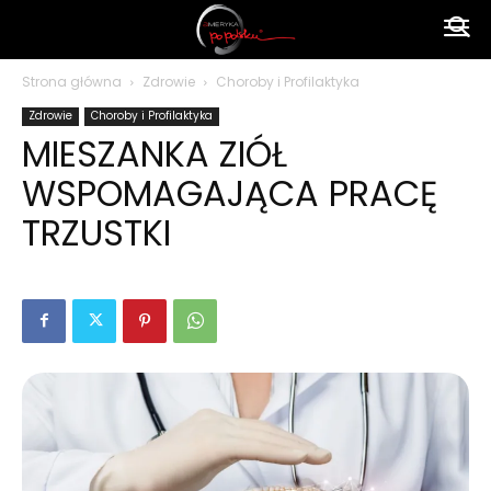
Ameryka
Strona główna
Zdrowie
Choroby i Profilaktyka
Zdrowie
Choroby i Profilaktyka
po
MIESZANKA ZIÓŁ
WSPOMAGAJĄCA PRACĘ
polsku
TRZUSTKI