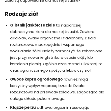
zioła są odpowiednie dla naszej trzustki?
Rodzaje ziół
Glistnik jaskółcze ziele
to najbardziej
dobroczynne zioło dla naszej trzustki. Zawiera
alkaloidy, kwasy organiczne i flawonoidy. Działa
rozkurczowo, moczopędnie i wspomaga
wydzialanie żółci. Należy zaznaczyć, że zabronione
jest przyjmowanie glistnika w czasie ciąży lub
karmienia piersią. Ogólnie czas rozrodu i laktacji to
czas ograniczonego spożycia leków czy ziół.
Owoce kopru ogrodowego
również mają
korzystny wpływ na pracę trzustki. Działa
rozkurczowo na przewody żółciowe. Łagodząco dla
całego układu pokarmowego.
Kłącze perzu
odtruwa orgaznim usuwając