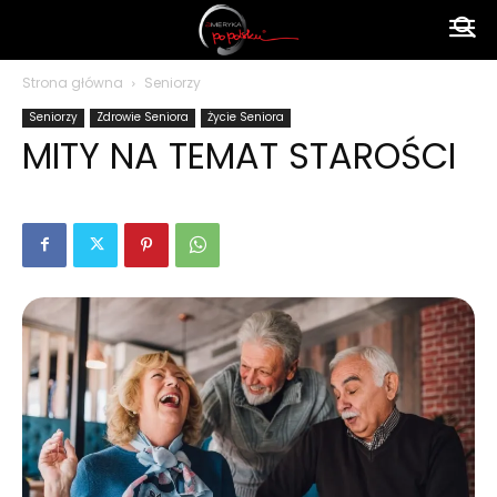
Ameryka
Strona główna
Seniorzy
Seniorzy
Zdrowie Seniora
Życie Seniora
po
MITY NA TEMAT STAROŚCI
polsku