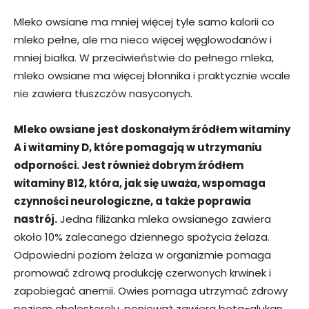
Mleko owsiane ma mniej więcej tyle samo kalorii co
mleko pełne, ale ma nieco więcej węglowodanów i
mniej białka. W przeciwieństwie do pełnego mleka,
mleko owsiane ma więcej błonnika i praktycznie wcale
nie zawiera tłuszczów nasyconych.
Mleko owsiane jest doskonałym źródłem witaminy
A i witaminy D, które pomagają w utrzymaniu
odporności. Jest również dobrym źródłem
witaminy B12, która, jak się uważa, wspomaga
czynności neurologiczne, a także poprawia
nastrój.
Jedna filiżanka mleka owsianego zawiera
około 10% zalecanego dziennego spożycia żelaza.
Odpowiedni poziom żelaza w organizmie pomaga
promować zdrową produkcję czerwonych krwinek i
zapobiegać anemii. Owies pomaga utrzymać zdrowy
poziom cholesterolu, ponieważ zawiera beta-glukan,