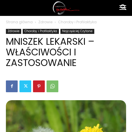
Ameryka
Strona główna
Zdrowie
Choroby i Profilaktyka
Zdrowie
Choroby i Profilaktyka
Najczęściej Czytane
po
MNISZEK LEKARSKI –
WŁAŚCIWOŚCI I
polsku
ZASTOSOWANIE