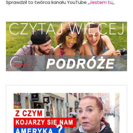
Sprawdził to twórca kanału YouTube „
Jestem tu
„.