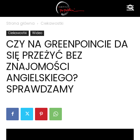
Ameryka
Strona główna
Ciekawostki
Ciekawostki
Wideo
po
CZY NA GREENPOINCIE DA
SIĘ PRZEŻYĆ BEZ
polsku
ZNAJOMOŚCI
ANGIELSKIEGO?
SPRAWDZAMY