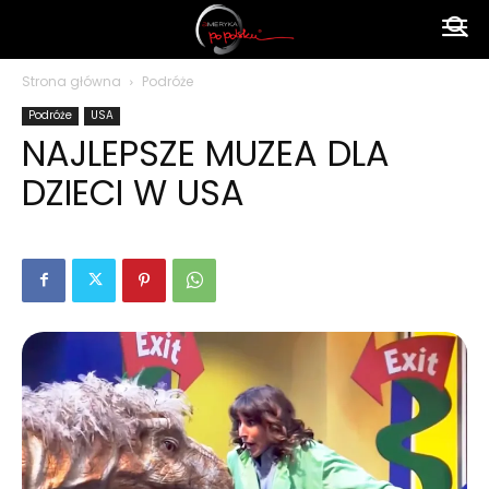
Ameryka
Strona główna
Podróże
Podróże
USA
po
NAJLEPSZE MUZEA DLA
DZIECI W USA
polsku