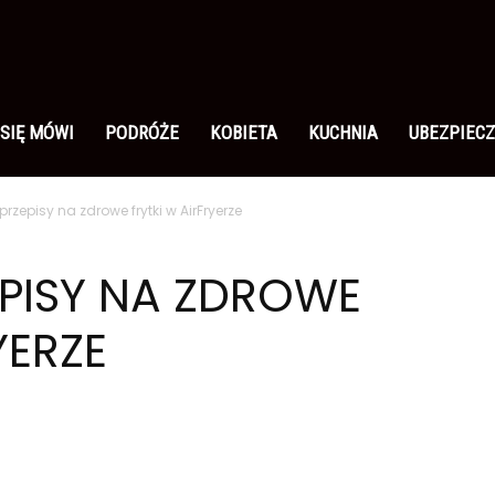
 SIĘ MÓWI
PODRÓŻE
KOBIETA
KUCHNIA
UBEZPIECZ
przepisy na zdrowe frytki w AirFryerze
EPISY NA ZDROWE
YERZE