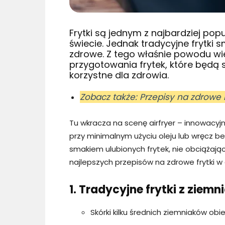
Frytki są jednym z najbardziej pop
świecie. Jednak tradycyjne frytki 
zdrowe. Z tego właśnie powodu w
przygotowania frytek, które będą 
korzystne dla zdrowia.
Zobacz także: Przepisy na zdrowe 
Tu wkracza na scenę airfryer – innowacyj
przy minimalnym użyciu oleju lub wręcz b
smakiem ulubionych frytek, nie obciążają
najlepszych przepisów na zdrowe frytki w a
1. Tradycyjne frytki z ziemn
Skórki kilku średnich ziemniaków obier