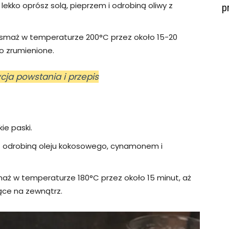
 lekko oprósz solą, pieprzem i odrobiną oliwy z
p
 i smaż w temperaturze 200°C przez około 15-20
ko zrumienione.
cja powstania i przepis
ie paski.
z odrobiną oleju kokosowego, cynamonem i
maż w temperaturze 180°C przez około 15 minut, aż
iące na zewnątrz.