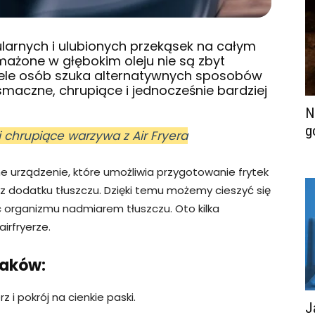
ularnych i ulubionych przekąsek na całym
smażone w głębokim oleju nie są zbyt
iele osób szuka alternatywnych sposobów
smaczne, chrupiące i jednocześnie bardziej
N
g
i chrupiące warzywa z Air Fryera
ne urządzenie, które umożliwia przygotowanie frytek
ez dodatku tłuszczu. Dzięki temu możemy cieszyć się
c organizmu nadmiarem tłuszczu. Oto kilka
irfryerze.
iaków:
z i pokrój na cienkie paski.
J