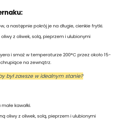
ernaku:
 a następnie pokrój je na długie, cienkie frytki.
oliwy z oliwek, solą, pieprzem i ulubionymi
fryera i smaż w temperaturze 200°C przez około 15-
i chrupiące na zewnątrz.
 aby był zawsze w idealnym stanie?
a małe kawałki.
ą oliwy z oliwek, solą, pieprzem i ulubionymi