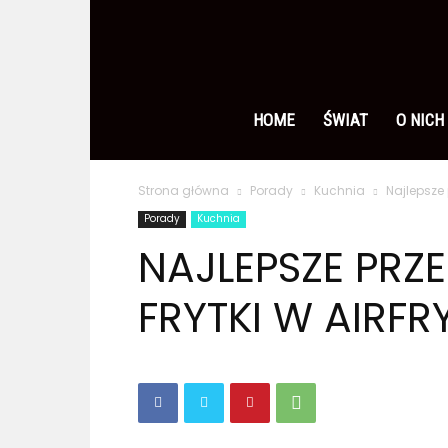
Ameryka
po
HOME
ŚWIAT
O NICH
Strona główna
Porady
Kuchnia
Najlepsze 
polsku
Porady
Kuchnia
NAJLEPSZE PRZ
FRYTKI W AIRFR