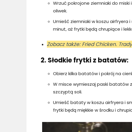
Wrzuć pokrojone ziemniaki do miski i
oliwek.
Umieść ziemniaki w koszu airfryera
minut, aż frytki będą chrupiące i lek
Zobacz także: Fried Chicken. Trady
2. Słodkie frytki z batatów:
Obierz kilka batatów i pokrój na cienk
W misce wymieszaj paski batatów 
szczyptą soli.
Umieść bataty w koszu airfryera i s
frytki będą miękkie w środku i chrup