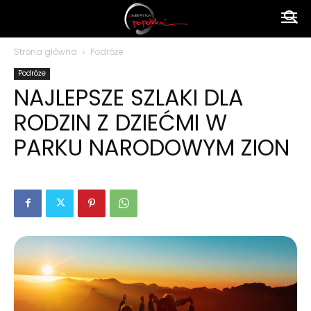
Ameryka
Strona główna
Podróże
Podróże
po
NAJLEPSZE SZLAKI DLA
RODZIN Z DZIEĆMI W
polsku
PARKU NARODOWYM ZION