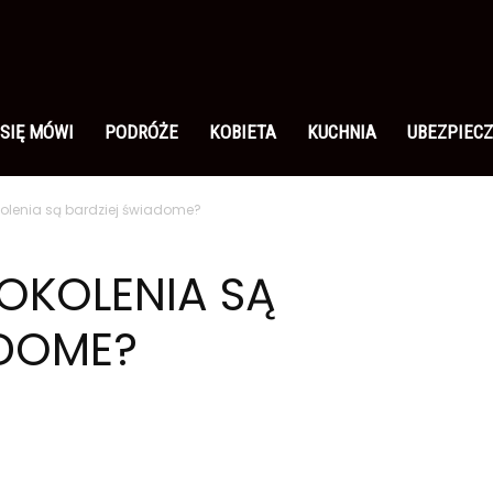
 SIĘ MÓWI
PODRÓŻE
KOBIETA
KUCHNIA
UBEZPIECZ
olenia są bardziej świadome?
OKOLENIA SĄ
ADOME?