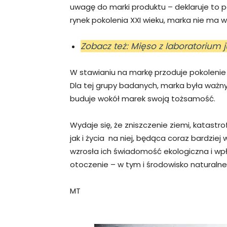
uwagę do marki produktu – deklaruje to
rynek pokolenia XXI wieku, marka nie ma 
Zobacz też: Mięso z laboratorium 
W stawianiu na markę przoduje pokolenie X
Dla tej grupy badanych, marka była ważny
buduje wokół marek swoją tożsamość.
Wydaje się, że zniszczenie ziemi, katastr
jak i życia na niej, będąca coraz bardzie
wzrosła ich świadomość ekologiczna i wp
otoczenie – w tym i środowisko naturalne
MT