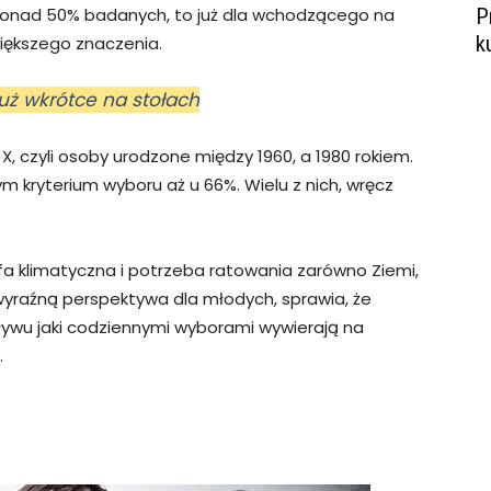
P
 ponad 50% badanych, to już dla wchodzącego na
k
większego znaczenia.
już wkrótce na stołach
, czyli osoby urodzone między 1960, a 1980 rokiem.
m kryterium wyboru aż u 66%. Wielu z nich, wręcz
ofa klimatyczna i potrzeba ratowania zarówno Ziemi,
j wyraźną perspektywa dla młodych, sprawia, że
ływu jaki codziennymi wyborami wywierają na
.