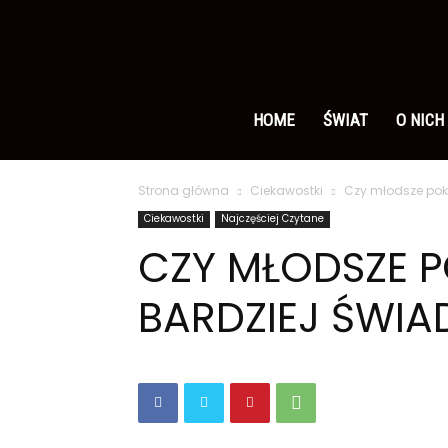
Ameryka
po
HOME
ŚWIAT
O NICH
Strona główna
Ciekawostki
Czy młodsze pok
polsku
Ciekawostki
Najczęściej Czytane
CZY MŁODSZE P
BARDZIEJ ŚWI