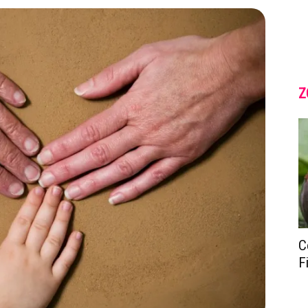
Z
C
F