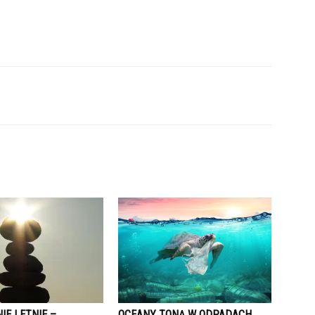
IE LETNIE –
OCEANY TONĄ W ODPADACH