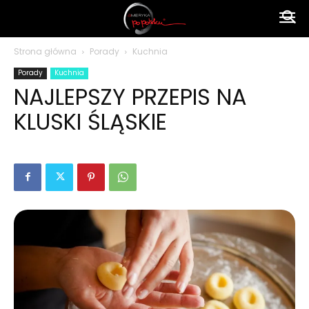
Ameryka
Strona główna
Porady
Kuchnia
Porady
Kuchnia
po
NAJLEPSZY PRZEPIS NA
KLUSKI ŚLĄSKIE
polsku