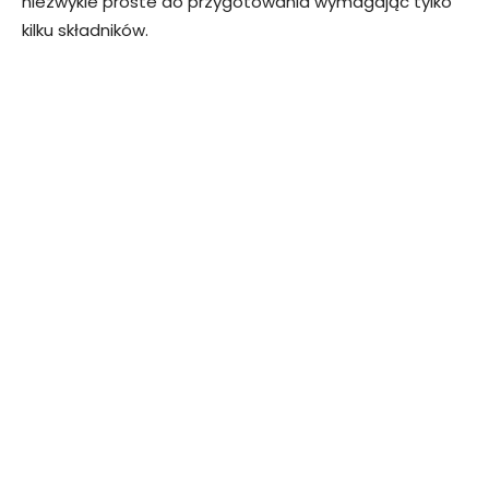
niezwykle proste do przygotowania wymagając tylko
kilku składników.