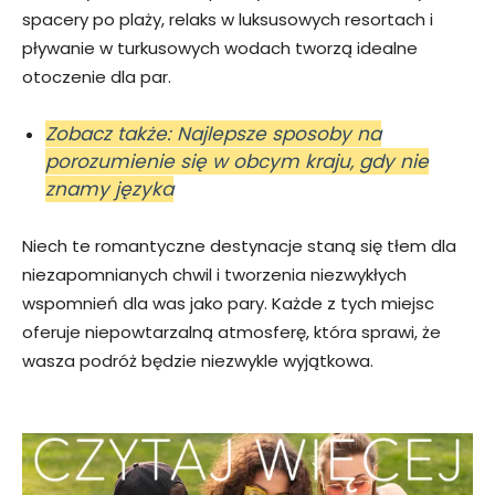
spacery po plaży, relaks w luksusowych resortach i
pływanie w turkusowych wodach tworzą idealne
otoczenie dla par.
Zobacz także: Najlepsze sposoby na
porozumienie się w obcym kraju, gdy nie
znamy języka
Niech te romantyczne destynacje staną się tłem dla
niezapomnianych chwil i tworzenia niezwykłych
wspomnień dla was jako pary. Każde z tych miejsc
oferuje niepowtarzalną atmosferę, która sprawi, że
wasza podróż będzie niezwykle wyjątkowa.