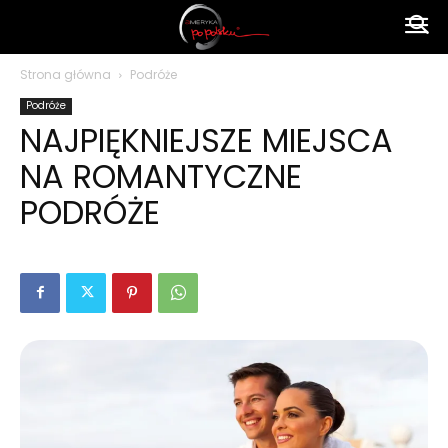
Ameryka
Strona główna
Podróże
Podróże
po
NAJPIĘKNIEJSZE MIEJSCA
NA ROMANTYCZNE
polsku
PODRÓŻE