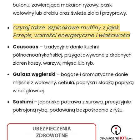
bulionu, zawierająca makaron ryżowy, paski
wołowiny lub drobiu oraz świeże zioła i przyprawy.
Czytaj także: Szpinakowe muffiny z jajek.
Przepis, wartości energetyczne i właściwości
Couscous
– tradycyjne danie kuchni
północnoafrykańskiej, przygotowywane z drobnych
ziaren kaszy, warzyw, mięsa lub ryb.
Gulasz węgierski
– bogate i aromatyczne danie
mięsne z wołowiny, cebulą, papryką i słodką papryką
w roli głównej.
Sashimi
– japońska potrawa z surową, precyzyjnie
pokrojoną rybą, podawaną bezpośrednio z ryżu.