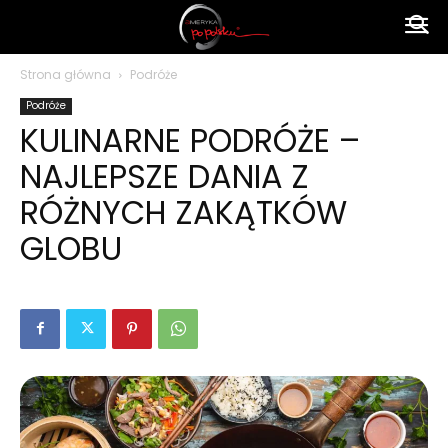
Ameryka
Strona główna
Podróże
Podróże
po
KULINARNE PODRÓŻE –
NAJLEPSZE DANIA Z
polsku
RÓŻNYCH ZAKĄTKÓW
GLOBU