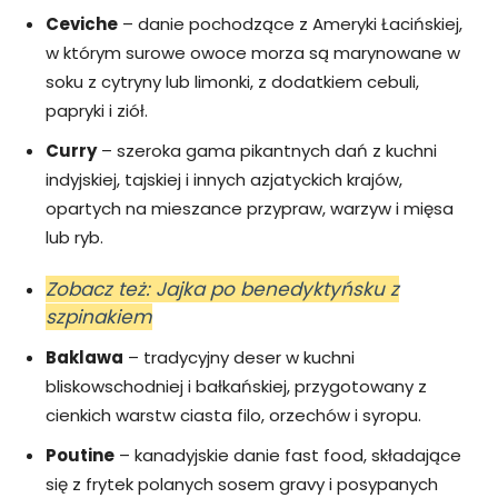
Ceviche
– danie pochodzące z Ameryki Łacińskiej,
w którym surowe owoce morza są marynowane w
soku z cytryny lub limonki, z dodatkiem cebuli,
papryki i ziół.
Curry
– szeroka gama pikantnych dań z kuchni
indyjskiej, tajskiej i innych azjatyckich krajów,
opartych na mieszance przypraw, warzyw i mięsa
lub ryb.
Zobacz też: Jajka po benedyktyńsku z
szpinakiem
Baklawa
– tradycyjny deser w kuchni
bliskowschodniej i bałkańskiej, przygotowany z
cienkich warstw ciasta filo, orzechów i syropu.
Poutine
– kanadyjskie danie fast food, składające
się z frytek polanych sosem gravy i posypanych