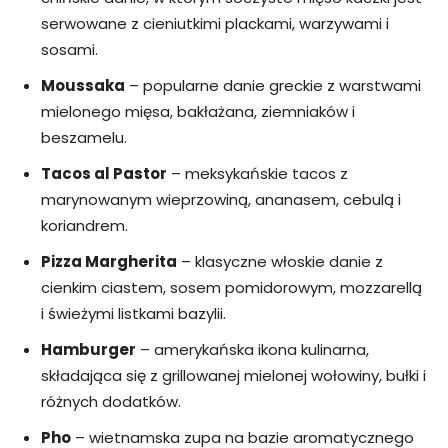
serwowane z cieniutkimi plackami, warzywami i
sosami.
Moussaka
– popularne danie greckie z warstwami
mielonego mięsa, bakłażana, ziemniaków i
beszamelu.
Tacos al Pastor
– meksykańskie tacos z
marynowanym wieprzowiną, ananasem, cebulą i
koriandrem.
Pizza Margherita
– klasyczne włoskie danie z
cienkim ciastem, sosem pomidorowym, mozzarellą
i świeżymi listkami bazylii.
Hamburger
– amerykańska ikona kulinarna,
składająca się z grillowanej mielonej wołowiny, bułki i
różnych dodatków.
Pho
– wietnamska zupa na bazie aromatycznego