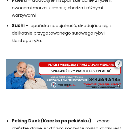
Paella
– tradycyjne hiszpańskie danie z ryżem,
owocami morza, kiełbasą chorizo i różnymi
warzywami.
Sushi
– japońska specjalność, składająca się z
delikatnie przygotowanego surowego ryby i
kleistego ryżu.
Peking Duck (Kaczka po pekińsku)
– znane
chińskie danie, w którym soczyste mięso kaczki jest