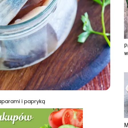
P
w
aparami i papryką
M