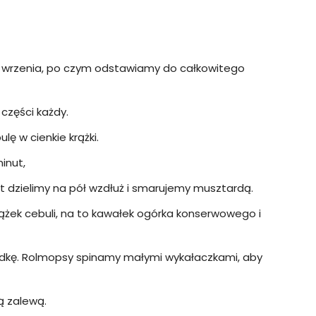
 wrzenia, po czym odstawiamy do całkowitego
części każdy.
lę w cienkie krążki.
inut,
let dzielimy na pół wzdłuż i smarujemy musztardą.
ążek cebuli, na to kawałek ogórka konserwowego i
adkę. Rolmopsy spinamy małymi wykałaczkami, aby
ą zalewą.