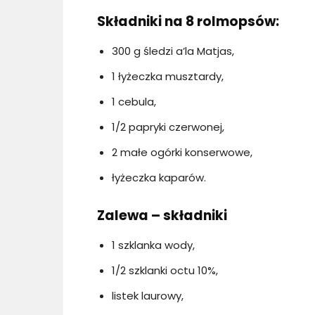
Składniki na 8 rolmopsów:
300 g śledzi a’la Matjas,
1 łyżeczka musztardy,
1 cebula,
1/2 papryki czerwonej,
2 małe ogórki konserwowe,
łyżeczka kaparów.
Zalewa – składniki
1 szklanka wody,
1/2 szklanki octu 10%,
listek laurowy,