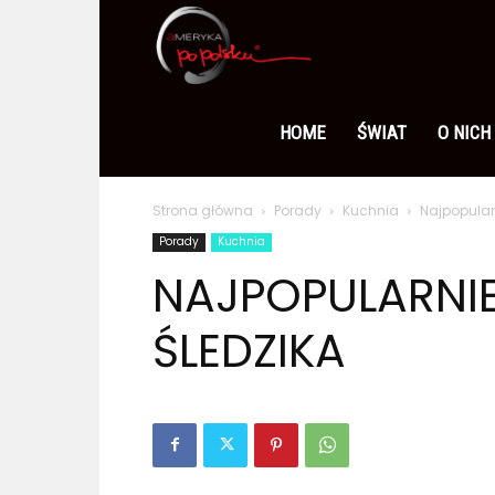
Ameryka
po
HOME
ŚWIAT
O NICH
Strona główna
Porady
Kuchnia
Najpopularn
polsku
Porady
Kuchnia
NAJPOPULARNIE
ŚLEDZIKA