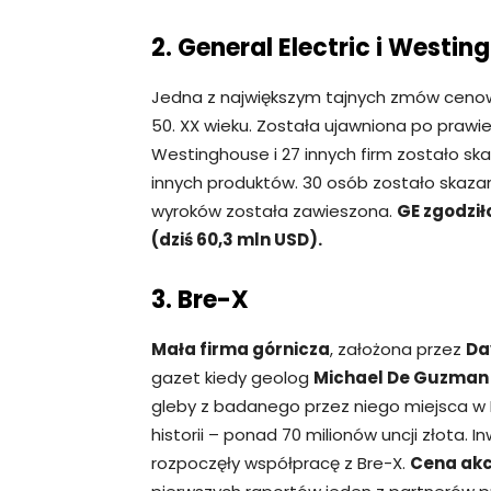
2. General Electric i Westin
Jedna z największym tajnych zmów cen
50. XX wieku. Została ujawniona po prawie 
Westinghouse i 27 innych firm zostało sk
innych produktów. 30 osób zostało skazan
wyroków została zawieszona.
GE zgodził
(dziś 60,3 mln USD).
3. Bre-X
Mała firma górnicza
, założona przez
Da
gazet kiedy geolog
Michael De Guzman
gleby z badanego przez niego miejsca w 
historii – ponad 70 milionów uncji złota.
rozpoczęły współpracę z Bre-X.
Cena akcj