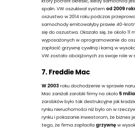
który potrafił określić, kiedy samochód 
spalin. VW oszukiwał system
od 2009 rok
oszustwo w 2014 roku podczas przeprowad
samochody emitowałyby prawie 40-krotnoś
się do oszustwa. Okazało się, że około 1
wyposażonych w oprogramowanie do oszuk
zapłacić grzywnę cywilną i karną w wysok
VW zostało obciążonych za swoje role w s
7. Freddie Mac
W 2003
roku dochodzenie w sprawie naru
Mac zaniżali zarobki firmy na około
5 mili
zarobków było tak destrukcyjne jak kradzi
rynku nieruchomości niż było on w rzeczyw
rynku i pokazanie inwestorom, że biznes j
tego, że firma zapłaciła
grzywnę
w wysok