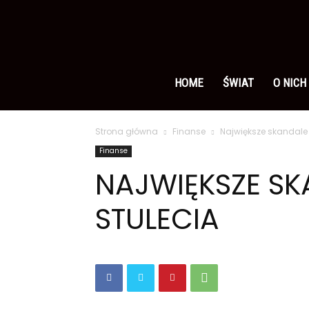
Ameryka
po
HOME
ŚWIAT
O NICH
Strona główna
Finanse
Największe skandale
polsku
Finanse
NAJWIĘKSZE S
STULECIA