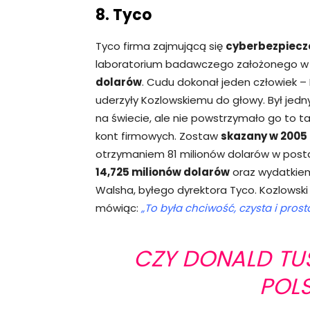
8. Tyco
Tyco firma zajmującą się
cyberbezpiec
laboratorium badawczego założonego 
dolarów
. Cudu dokonał jeden człowiek – 
uderzyły Kozlowskiemu do głowy. Był jedn
na świecie, ale nie powstrzymało go to t
kont firmowych. Zostaw
skazany w 2005
otrzymaniem 81 milionów dolarów w post
14,725 milionów dolarów
oraz wydatkiem
Walsha, byłego dyrektora Tyco. Kozlowski 
mówiąc:
„To była chciwość, czysta i prost
CZY DONALD TU
POLS