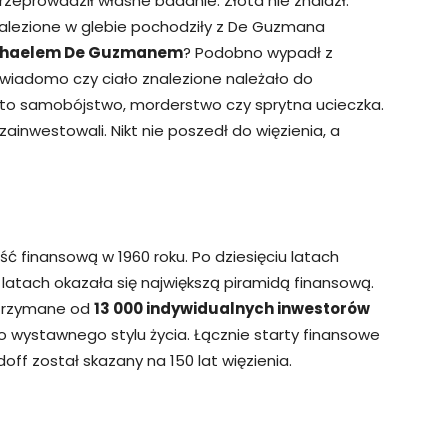
zeprowadził własne badanie. Złota nie znalazł.
nalezione w glebie pochodziły z De Guzmana
Michaelem De Guzmanem
? Podobno wypadł z
st wiadomo czy ciało znalezione należało do
to samobójstwo, morderstwo czy sprytna ucieczka.
zainwestowali. Nikt nie poszedł do więzienia, a
ć finansową w 1960 roku. Po dziesięciu latach
 latach okazała się największą piramidą finansową.
otrzymane od
13 000 indywidualnych inwestorów
o wystawnego stylu życia. Łącznie starty finansowe
doff został skazany na 150 lat więzienia.