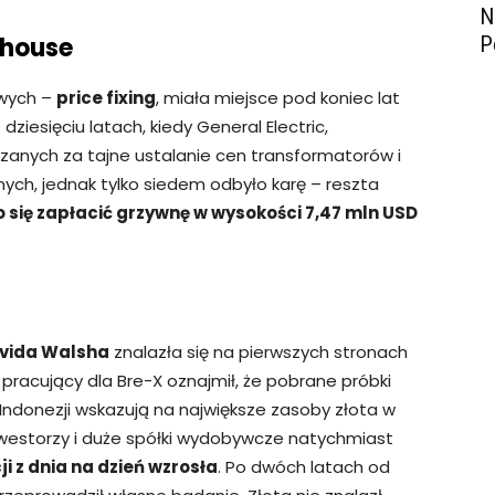
N
ghouse
P
owych –
price fixing
, miała miejsce pod koniec lat
dziesięciu latach, kiedy General Electric,
azanych za tajne ustalanie cen transformatorów i
ych, jednak tylko siedem odbyło karę – reszta
o się zapłacić grzywnę w wysokości 7,47 mln USD
vida Walsha
znalazła się na pierwszych stronach
pracujący dla Bre-X oznajmił, że pobrane próbki
Indonezji wskazują na największe zasoby złota w
 Inwestorzy i duże spółki wydobywcze natychmiast
i z dnia na dzień wzrosła
. Po dwóch latach od