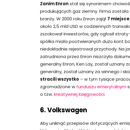
Zanim Enron
stał się synonimem chciwości
produkujących gaz ziemny. Firma został
branży. W 2000 roku Enron zajął
7 miejsce
około 2,5 mld USD w codziennych transakc
zszokował inwestorów, gdy ogłosił straty
spółka miała pootwieranych dużo kont ban
niedokładnie rejestrował przychody. Na j
zatrudniona przez Enron niszczyła dokum
generalny Enron, Ken Lay, został uznany za 
generalny, został uznany za winnego i sk
stracili wszystko
– w tym tysiące pracown
zgromadzone w
funduszu emerytalnym
s
o tzw.
kreatywnej księgowości
.
6. Volkswagen
Aby uniknąć przepisów dotyczących emisj