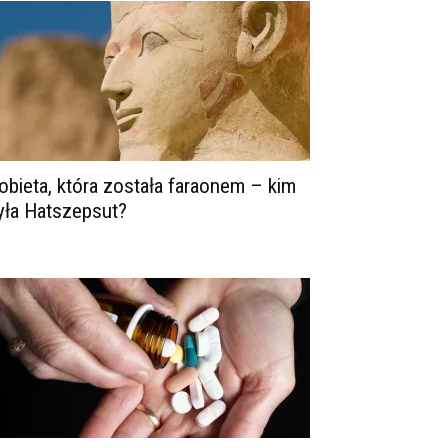
obieta, która została faraonem – kim
yła Hatszepsut?