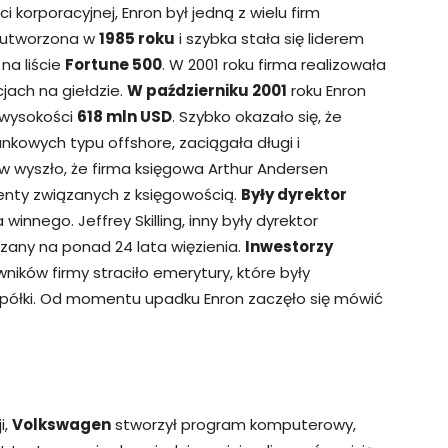
 korporacyjnej, Enron był jedną z wielu firm
a utworzona w
1985 roku
i szybka stała się liderem
na liście
Fortune 500
. W 2001 roku firma realizowała
jach na giełdzie.
W październiku 2001
roku Enron
 wysokości
618 mln USD
. Szybko okazało się, że
kowych typu offshore, zaciągała długi i
aw wyszło, że firma księgowa Arthur Andersen
enty związanych z księgowością.
Były dyrektor
winnego. Jeffrey Skilling, inny były dyrektor
azany na ponad 24 lata więzienia.
Inwestorzy
ików firmy straciło emerytury, które były
półki. Od momentu upadku Enron zaczęło się mówić
i,
Volkswagen
stworzył program komputerowy,