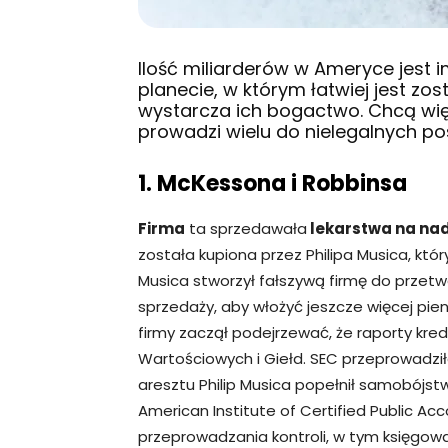
Ilość miliarderów w Ameryce jest 
planecie, w którym łatwiej jest z
wystarcza ich bogactwo. Chcą więc
prowadzi wielu do nielegalnych po
1. McKessona i Robbinsa
Firma
ta sprzedawała
lekarstwa na nad
została kupiona przez Philipa Musica, któ
Musica stworzył fałszywą firmę do przetw
sprzedaży, aby włożyć jeszcze więcej pien
firmy zaczął podejrzewać, że raporty kr
Wartościowych i Giełd. SEC przeprowadził
aresztu Philip Musica popełnił samobój
American Institute of Certified Public 
przeprowadzania kontroli, w tym księgow