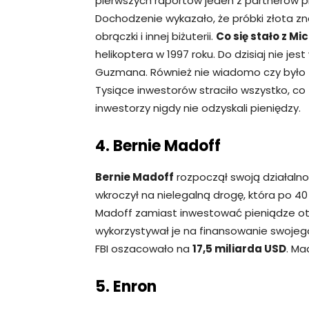
pierwszych raportów jeden z partnerów pr
Dochodzenie wykazało, że próbki złota z
obrączki i innej biżuterii.
Co się stało z 
helikoptera w 1997 roku. Do dzisiaj nie je
Guzmana. Również nie wiadomo czy było 
Tysiące inwestorów straciło wszystko, co 
inwestorzy nigdy nie odzyskali pieniędzy.
4. Bernie Madoff
Bernie Madoff
rozpoczął swoją działalnoś
wkroczył na nielegalną drogę, która po 40
Madoff zamiast inwestować pieniądze 
wykorzystywał je na finansowanie swojeg
FBI oszacowało na
17,5 miliarda USD
. Ma
5. Enron