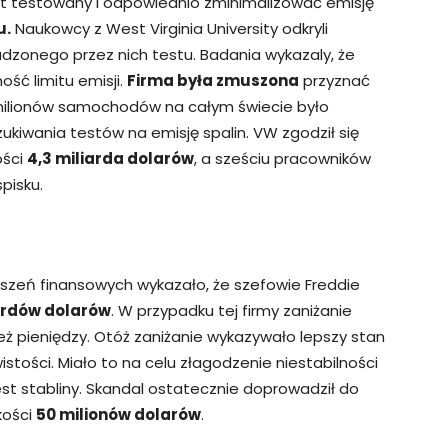
jest testowany i odpowiednio zminimalizować emisję
u.
Naukowcy z West Virginia University odkryli
zonego przez nich testu. Badania wykazaly, że
ć limitu emisji.
Firma była zmuszona
przyznać
1 milionów samochodów na całym świecie było
iwania testów na emisję spalin. VW zgodził się
ości
4,3 miliarda dolarów
, a sześciu pracowników
pisku.
szeń finansowych wykazało, że szefowie Freddie
ardów dolarów
. W przypadku tej firmy zaniżanie
eż pieniędzy. Otóż zaniżanie wykazywało lepszy stan
istości. Miało to na celu złagodzenie niestabilności
est stabliny. Skandal ostatecznie doprowadził do
ości
50 milionów dolarów
.