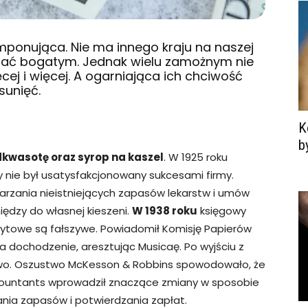
imponująca. Nie ma innego kraju na naszej
ostać bogatym. Jednak wielu zamożnym nie
ej i więcej. A ogarniająca ich chciwość
sunięć.
K
b
kwasotę oraz syrop na kaszel
. W 1925 roku
ry nie był usatysfakcjonowany sukcesami firmy.
arzania nieistniejących zapasów lekarstw i umów
iędzy do własnej kieszeni.
W 1938 roku
księgowy
edytowe są fałszywe. Powiadomił Komisję Papierów
a dochodzenie, aresztując Musicaę. Po wyjściu z
stwo. Oszustwo McKesson & Robbins spowodowało, że
Accountants wprowadził znaczące zmiany w sposobie
ania zapasów i potwierdzania zapłat.