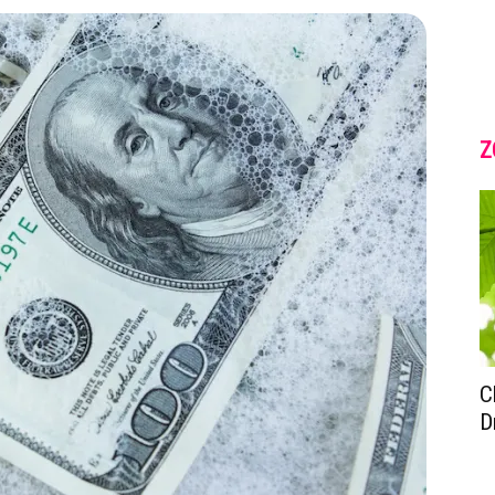
Z
C
D