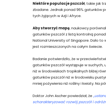
Niektóre populacje pszczół
, takie jak 
zbadane. Jednak ponad 96% gatunków ps
tych żyjących w Azji i Afryce.
Aby stworzyć mapę
, naukowcy porówna
gatunków pszczół z listą kontrolną pona
National University of Singapore. Dało to
jest rozmieszczonych na całym świecie.
Badanie potwierdziło, że w przeciwieństwie
gatunków pszczół występuje w suchych,
niż w środowiskach tropikalnych bliżej ró
gatunków pszczół niż w środowisku pust
mniej pożywienia niż rośliny i kwiaty. Na pó
Doktor John Ascher powiedział, że
„ustan
scharakteryzować rozwój pszczół i odróż