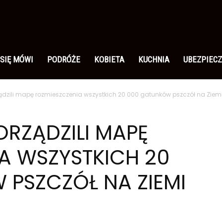
 SIĘ MÓWI
PODRÓŻE
KOBIETA
KUCHNIA
UBEZPIECZ
dzili mapę rozmieszczenia wszystkich 20 000 gatunków pszczół na Ziem
RZĄDZILI MAPĘ
A WSZYSTKICH 20
PSZCZÓŁ NA ZIEMI