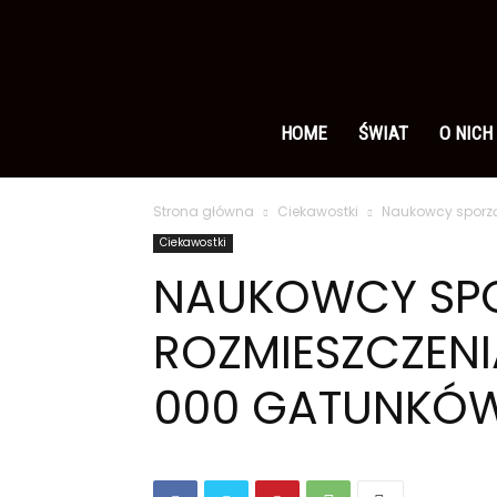
Ameryka
po
HOME
ŚWIAT
O NICH
Strona główna
Ciekawostki
Naukowcy sporzą
polsku
Ciekawostki
NAUKOWCY SPO
ROZMIESZCZENI
000 GATUNKÓW 