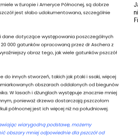
J
trzmiele w Europie i Ameryce Północnej, są dobrze
n
zczół jest słabo udokumentowana, szczególnie
F
li dane dotyczące występowania poszczególnych
d 20 000 gatunków opracowaną przez dr Aschera z
 wyraźniejszy obraz tego, jak wiele gatunków pszczół
 do innych stworzeń, takich jak ptaki i ssaki, więcej
 umiarkowanych obszarach oddalonych od biegunów
wnika. W lasach i dżunglach występuje znacznie mniej
ynnym, ponieważ drzewa dostarczają pszczołom
łkuli północnej jest ich więcej niż na południowej.
awiając wiarygodną podstawę, możemy
nić obszary mniej odpowiednie dla pszczół od