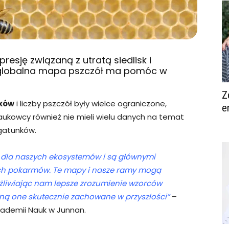
resję związaną z utratą siedlisk i
globalna mapa pszczół ma pomóc w
Z
nków
i liczby pszczół były wielce ograniczone,
e
Naukowcy również nie mieli wielu danych na temat
 gatunków.
 dla naszych ekosystemów i są głównymi
ch pokarmów. Te mapy i nasze ramy mogą
żliwiając nam lepsze zrozumienie wzorców
aną one skutecznie zachowane w przyszłości”
–
Akademii Nauk w Junnan.