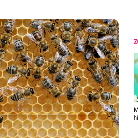
Z
M
h