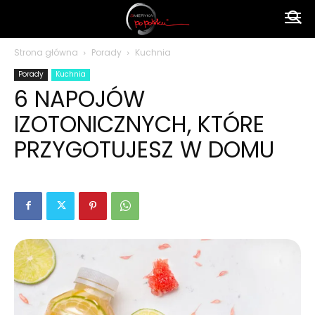
Ameryka
Strona główna
Porady
Kuchnia
Porady
Kuchnia
po
6 NAPOJÓW
IZOTONICZNYCH, KTÓRE
polsku
PRZYGOTUJESZ W DOMU