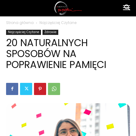
Ameryka
Strona główna
Najczęściej Czytane
Najczęściej Czytane
Zdrowie
po
20 NATURALNYCH
SPOSOBÓW NA
polsku
POPRAWIENIE PAMIĘCI