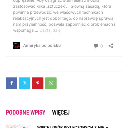
PODOBNE WPISY
WIĘCEJ
WIĘCEJ OSÓB WYLECZONYCH Z HIV –