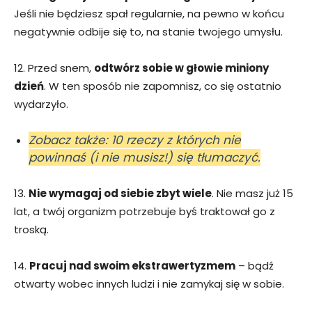
Jeśli nie będziesz spał regularnie, na pewno w końcu
negatywnie odbije się to, na stanie twojego umysłu.
12. Przed snem,
odtwórz sobie w głowie miniony
dzień
. W ten sposób nie zapomnisz, co się ostatnio
wydarzyło.
Zobacz także: 10 rzeczy z których nie
powinnaś (i nie musisz!) się tłumaczyć.
13.
Nie wymagaj od siebie zbyt wiele
. Nie masz już 15
lat, a twój organizm potrzebuje byś traktował go z
troską.
14.
Pracuj nad swoim ekstrawertyzmem
– bądź
otwarty wobec innych ludzi i nie zamykaj się w sobie.