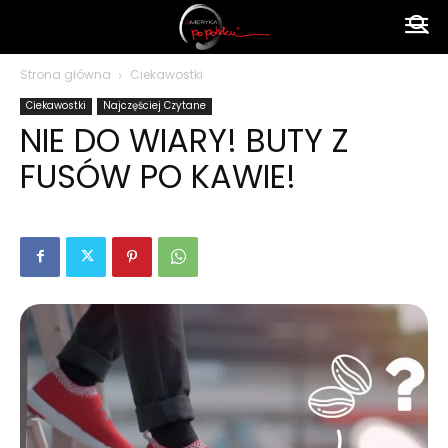
Ameryka
Strona główna
Ciekawostki
Ciekawostki
Najczęściej Czytane
po
NIE DO WIARY! BUTY Z
FUSÓW PO KAWIE!
polsku