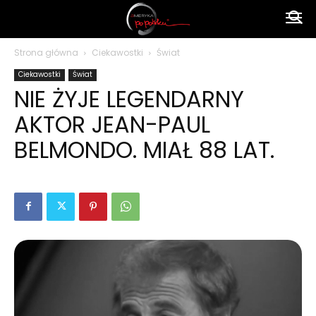
Ameryka
Strona główna
Ciekawostki
Świat
Ciekawostki
Świat
po
NIE ŻYJE LEGENDARNY
AKTOR JEAN-PAUL
polsku
BELMONDO. MIAŁ 88 LAT.