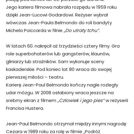
Jego kariera filmowa nabrała rozpędu w 1959 roku
dzięki Jean-Lucowi Godardowi. Reżyser wybrał
wówczas Jean-Paula Belmondo do roli bandyty
Michela Poiccarda w filnie
„Do utraty tchu”
.
W latach 60. nakręcił aż trzydzieści cztery filmy. Gra
role superbohaterów lub gangsterów, klaunów,
gliniarzy lub strażników. Sam wykonuje sceny
kaskaderskie. Pod koniec lat 80 wraca do swojej
pierwszej miłości – teatru.
Karierę Jean-Paul Belmondo kończy nagle rozległy
udar mózgu. W 2008 osłabiony wraca jeszcze na
srebrny ekran z filmem
„Człowiek i jego pies”
w reżyserii
Francisa Hustera.
Jean-Paul Belmondo otrzymał między innymi nagrodę
Cezara w 1989 roku za rolę w filmie „Podróż