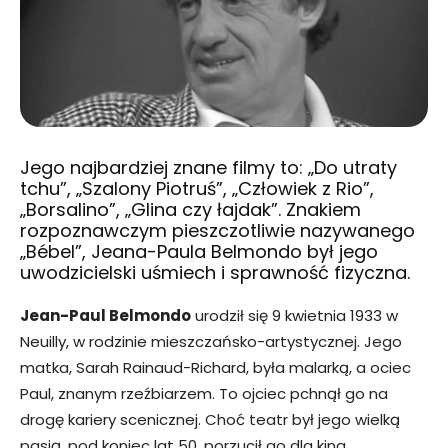
Jego najbardziej znane filmy to: „Do utraty
tchu”, „Szalony Piotruś”, „Człowiek z Rio”,
„Borsalino”, „Glina czy łajdak”. Znakiem
rozpoznawczym pieszczotliwie nazywanego
„Bébel”, Jeana-Paula Belmondo był jego
uwodzicielski uśmiech i sprawność fizyczna.
Jean-Paul Belmondo
urodził się 9 kwietnia 1933 w
Neuilly, w rodzinie mieszczańsko-artystycznej. Jego
matka, Sarah Rainaud-Richard, była malarką, a ociec
Paul, znanym rzeźbiarzem. To ojciec pchnął go na
drogę kariery scenicznej. Choć teatr był jego wielką
pasją, pod koniec lat 50. porzucił go dla kina.