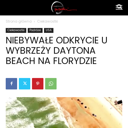
Ameryka
Strona główna
Ciekawostki
Ciekawostki
Podróże
USA
po
NIEBYWAŁE ODKRYCIE U
WYBRZEŻY DAYTONA
polsku
BEACH NA FLORYDZIE