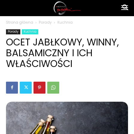
Ameryka
Strona główna
Porady
Kuchnia
Porady
Kuchnia
po
OCET JABŁKOWY, WINNY,
BALSAMICZNY I ICH
polsku
WŁAŚCIWOŚCI