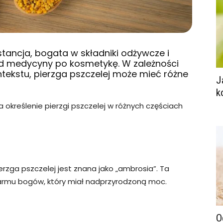
stancja, bogata w składniki odżywcze i
od medycyny po kosmetykę. W zależności
tekstu, pierzga pszczelej może mieć różne
J
k
a określenie pierzgi pszczelej w różnych częściach
pierzga pszczelej jest znana jako „ambrosia”. Ta
armu bogów, który miał nadprzyrodzoną moc.
O