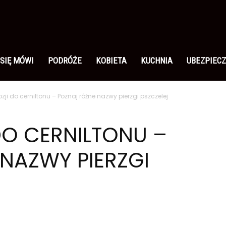
 SIĘ MÓWI
PODRÓŻE
KOBIETA
KUCHNIA
UBEZPIECZ
ji do cerniltonu – Poznaj różne nazwy pierzgi pszczelej
O CERNILTONU –
NAZWY PIERZGI