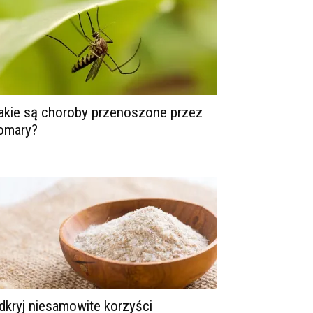
akie są choroby przenoszone przez
omary?
dkryj niesamowite korzyści