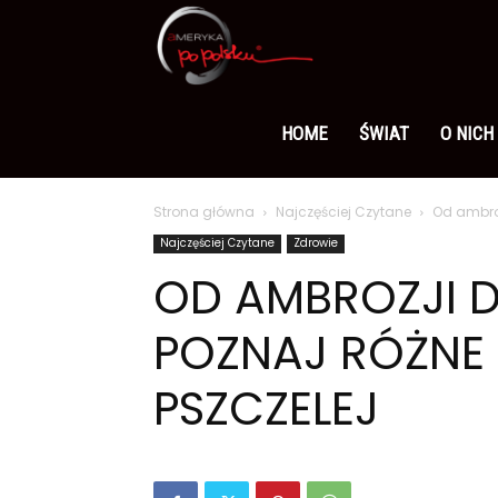
Ameryka
po
HOME
ŚWIAT
O NICH
Strona główna
Najczęściej Czytane
Od ambroz
polsku
Najczęściej Czytane
Zdrowie
OD AMBROZJI D
POZNAJ RÓŻNE 
PSZCZELEJ