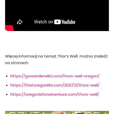
Więcej informacji na temat Thor’s Well można znaleźć
na stronach:
https://gowanderwild.com/thors-well-oregon/
https://thatoregonlife.com/2021/12/thors-well/
https://oregonisforadventure.com/thors-well/