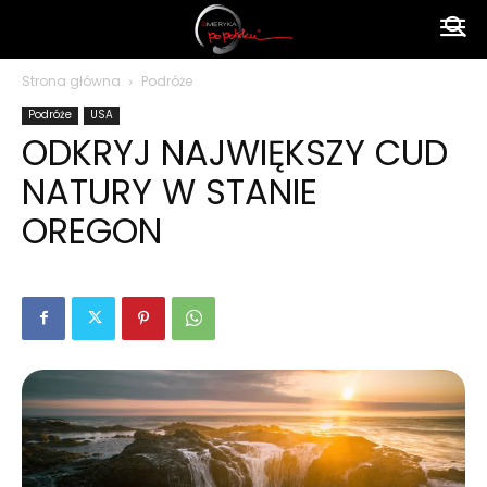
Ameryka
Strona główna
Podróże
Podróże
USA
po
ODKRYJ NAJWIĘKSZY CUD
NATURY W STANIE
polsku
OREGON