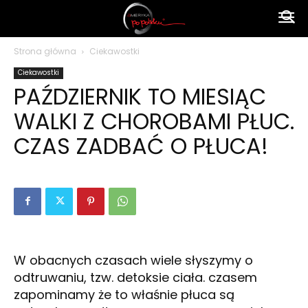
Ameryka
Strona główna
Ciekawostki
Ciekawostki
po
PAŹDZIERNIK TO MIESIĄC
WALKI Z CHOROBAMI PŁUC.
polsku
CZAS ZADBAĆ O PŁUCA!
W obacnych czasach wiele słyszymy o
odtruwaniu, tzw. detoksie ciała. czasem
zapominamy że to właśnie płuca są