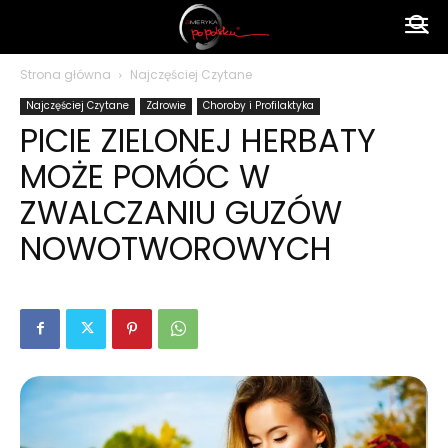
Ameryka
Strona główna
Najczęściej Czytane
Najczęściej Czytane
Zdrowie
Choroby i Profilaktyka
po
PICIE ZIELONEJ HERBATY
MOŻE POMÓC W
polsku
ZWALCZANIU GUZÓW
NOWOTWOROWYCH