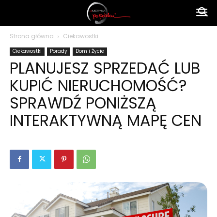
Ameryka
Strona główna
Ciekawostki
Ciekawostki
Porady
Dom i Życie
po
PLANUJESZ SPRZEDAĆ LUB
KUPIĆ NIERUCHOMOŚĆ?
polsku
SPRAWDŹ PONIŻSZĄ
INTERAKTYWNĄ MAPĘ CEN