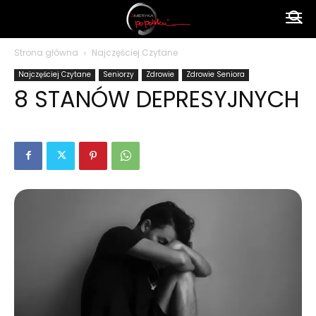
Ameryka
Strona główna
Najczęściej Czytane
Najczęściej Czytane
Seniorzy
Zdrowie
Zdrowie Seniora
po
8 STANÓW DEPRESYJNYCH
polsku