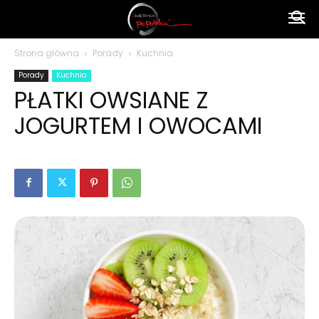
Ameryka
Strona główna
Porady
Kuchnia
Porady
Kuchnia
po
PŁATKI OWSIANE Z
JOGURTEM I OWOCAMI
polsku