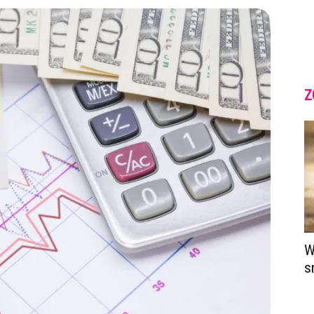
Z
W
s