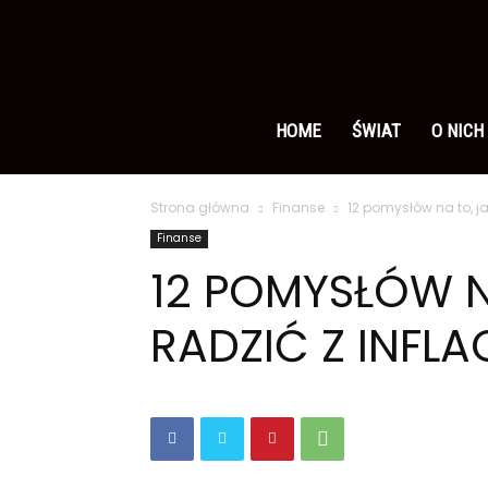
Ameryka
po
HOME
ŚWIAT
O NICH
Strona główna
Finanse
12 pomysłów na to, ja
polsku
Finanse
12 POMYSŁÓW N
RADZIĆ Z INFLA