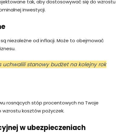
projektowane tak, aby dostosowywać się do wzrostu
ominalnej inwestycji.
ne
są niezależne od inflacji. Może to obejmować
iznesu.
s uchwalili stanowy budżet na kolejny rok
pływu rosnących stóp procentowych na Twoje
o wzrostu kosztów pożyczek.
acyjnej w ubezpieczeniach