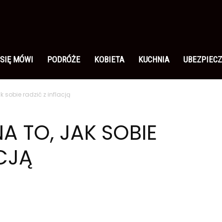
 SIĘ MÓWI
PODRÓŻE
KOBIETA
KUCHNIA
UBEZPIECZ
k sobie radzić z inflacją
A TO, JAK SOBIE
CJĄ