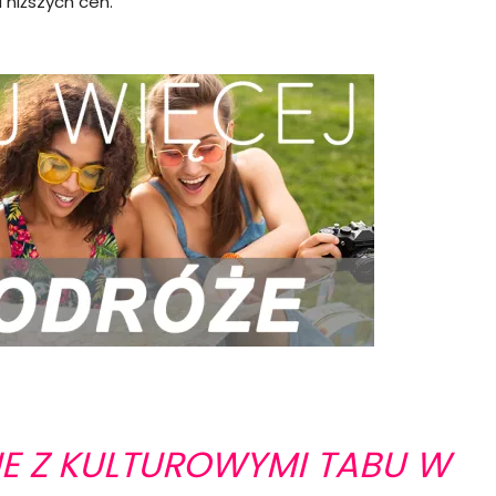
 niższych cen.
IE Z KULTUROWYMI TABU W