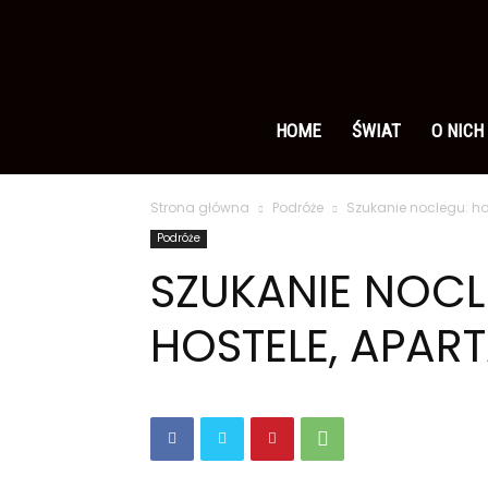
Ameryka
po
HOME
ŚWIAT
O NICH
Strona główna
Podróże
Szukanie noclegu: ho
polsku
Podróże
SZUKANIE NOCL
HOSTELE, APAR