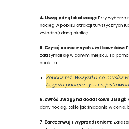
4. Uwzględnij lokalizację:
Przy wyborze n
nocleg w pobliżu atrakcji turystycznych lu
zwiedzać daną okolicę.
5. Czytaj opinie innych użytkowników:
P
zatrzymali się w danym miejscu. To pomo
noclegu.
Zobacz też: Wszystko co musisz 
bagażu podręcznym i rejestrowa
6. Zwróć uwagę na dodatkowe usługi:
Z
dany nocleg, takie jak śniadanie w cenie
7. Zarezerwuj z wyprzedzeniem:
Zarezer