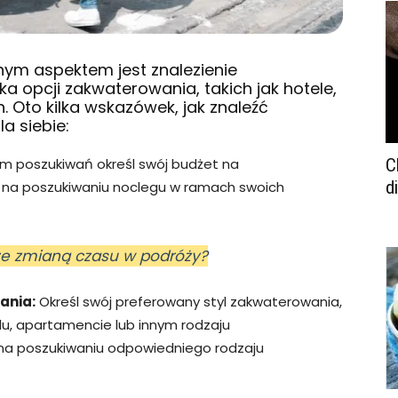
ym aspektem jest znalezienie
ka opcji zakwaterowania, takich jak hotele,
h. Oto kilka wskazówek, jak znaleźć
a siebie:
m poszukiwań określ swój budżet na
C
d
ę na poszukiwaniu noclegu w ramach swoich
 ze zmianą czasu w podróży?
ania:
Określ swój preferowany styl zakwaterowania,
lu, apartamencie lub innym rodzaju
ę na poszukiwaniu odpowiedniego rodzaju