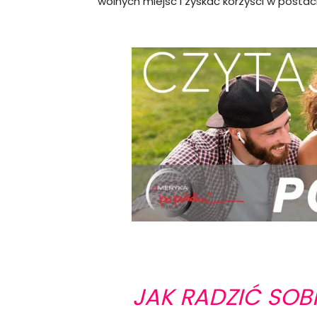
wolnych miejsc i zyskać korzyści w postaci
JAK RADZIĆ SOB