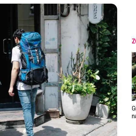
Z
G
n