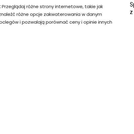
S
:
Przeglądaj różne strony internetowe, takie jak
z
y znaleźć różne opcje zakwaterowania w danym
noclegów i pozwalają porównać ceny i opinie innych