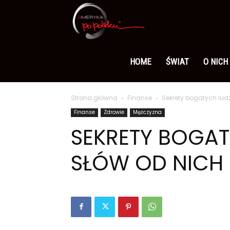
Ameryka
po
HOME
ŚWIAT
O NICH
Strona główna
Finanse
Sekrety bogatych ludz
polsku
Finanse
Zdrowie
Mężczyzna
SEKRETY BOGAT
SŁÓW OD NICH 