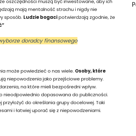
 że oszczędności muszą być inwestowane, aby ich
P
zędzają mają mentalność strachu i nigdy nie
wy sposób.
Ludzie bogaci
potwierdzają zgodnie, że
ć”
y wyborze doradcy finansowego
nia może powiedzieć o nas wiele.
Osoby, które
ują niepowodzenia jako przejściowe problemy.
rzenia, na które mieli bezpośredni wpływ.
lko nieodpowiednio dopasowana do publiczności.
 przyłożyć do określania grupy docelowej. Taki
sami i łatwiej uporać się z niepowodzeniami.