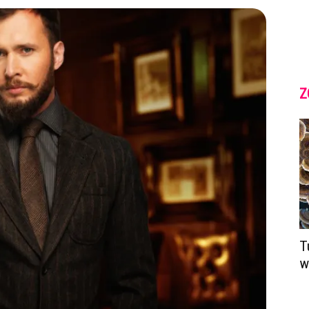
Z
T
w