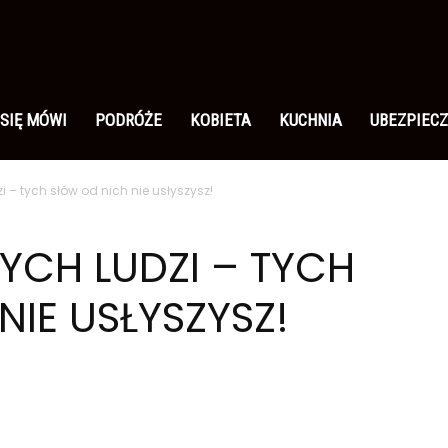
 SIĘ MÓWI
PODRÓŻE
KOBIETA
KUCHNIA
UBEZPIECZ
i – tych słów od nich nie usłyszysz!
YCH LUDZI – TYCH
NIE USŁYSZYSZ!