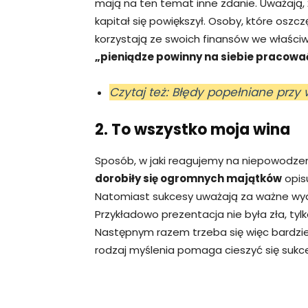
mają na ten temat inne zdanie. Uważają,
kapitał się powiększył. Osoby, które oszc
korzystają ze swoich finansów we właści
„pieniądze powinny na siebie pracowa
Czytaj też: Błędy popełniane prz
2. To wszystko moja wina
Sposób, w jaki reagujemy na niepowodze
dorobiły się ogromnych majątków
opis
Natomiast sukcesy uważają za ważne wyda
Przykładowo prezentacja nie była zła, ty
Następnym razem trzeba się więc bardziej
rodzaj myślenia pomaga cieszyć się sukce