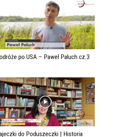
odróże po USA – Paweł Paluch cz.3
ajeczki do Poduszeczki | Historia