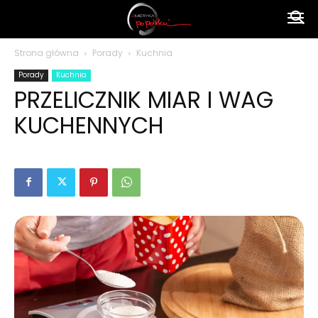
Ameryka
Strona główna
Porady
Kuchnia
Porady
Kuchnia
po
PRZELICZNIK MIAR I WAG
KUCHENNYCH
polsku