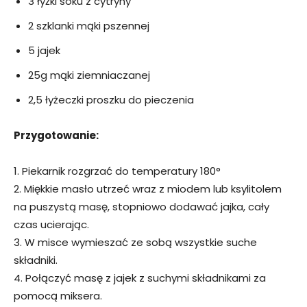
3 łyżki soku z cytryny
2 szklanki mąki pszennej
5 jajek
25g mąki ziemniaczanej
2,5 łyżeczki proszku do pieczenia
Przygotowanie:
1. Piekarnik rozgrzać do temperatury 180°
2. Miękkie masło utrzeć wraz z miodem lub ksylitolem
na puszystą masę, stopniowo dodawać jajka, cały
czas ucierając.
3. W misce wymieszać ze sobą wszystkie suche
składniki.
4. Połączyć masę z jajek z suchymi składnikami za
pomocą miksera.