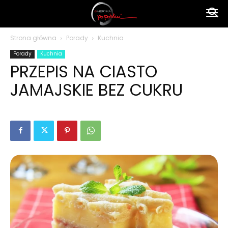
Ameryka
Strona główna
Porady
Kuchnia
Porady
Kuchnia
po
PRZEPIS NA CIASTO
JAMAJSKIE BEZ CUKRU
polsku