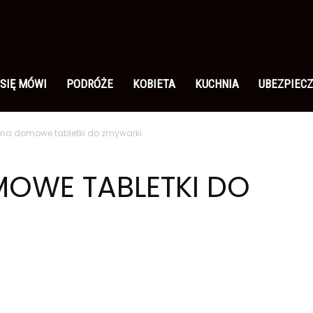
 SIĘ MÓWI
PODRÓŻE
KOBIETA
KUCHNIA
UBEZPIECZ
s na domowe tabletki do zmywarki
MOWE TABLETKI DO