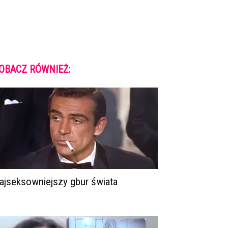
OBACZ RÓWNIEŻ:
ajseksowniejszy gbur świata