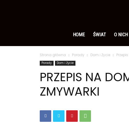
Ameryka
po
HOME
ŚWIAT
O NICH
Strona główna
Porady
Dom i Życie
Przepi
polsku
Porady
Dom i Życie
PRZEPIS NA DO
ZMYWARKI