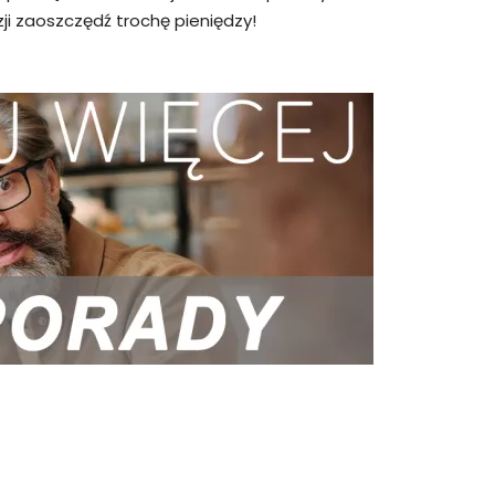
ji zaoszczędź trochę pieniędzy!