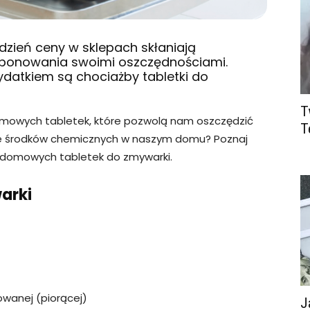
 dzień ceny w sklepach skłaniają
onowania swoimi oszczędnościami.
datkiem są chociażby tabletki do
T
 domowych tabletek, które pozwolą nam oszczędzić
T
ycie środków chemicznych w naszym domu? Poznaj
ie domowych tabletek do zmywarki.
warki
owanej (piorącej)
J