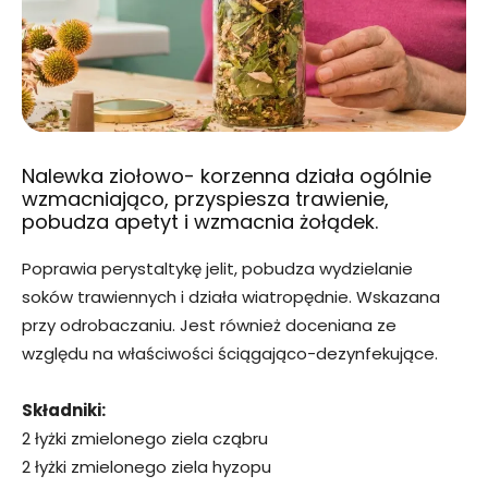
Nalewka ziołowo- korzenna działa ogólnie
wzmacniająco, przyspiesza trawienie,
pobudza apetyt i wzmacnia żołądek.
Poprawia perystaltykę jelit, pobudza wydzielanie
soków trawiennych i działa wiatropędnie. Wskazana
przy odrobaczaniu. Jest również doceniana ze
względu na właściwości ściągająco-dezynfekujące.
Składniki:
2 łyżki zmielonego ziela cząbru
2 łyżki zmielonego ziela hyzopu