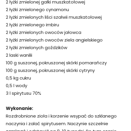
2 łyżki zmielonej gałki muszkatołowej
2 łyżki zmielonego cynamonu
2 łyżki zmielonych liści szałwii muszkatołowej
2 łyżki zmielonego imbiru
2 łyżki zmielonych owoców jałowca
2 łyżki zmielonych owoców ziela angielskiego
2 łyżki zmielonych goździków
2 laski wanilii
100 g suszonej, pokruszonej skórki pomarańczy
100 g suszonej, pokruszonej skórki cytryny
0,5 kg cukru
0,5 l wody
3 l spirytusu 70%
Wykonanie:
Rozdrobnione zioła i korzenie wsypać do szklanego
naczynia i zalać spirytusem. Naczynie szczelnie