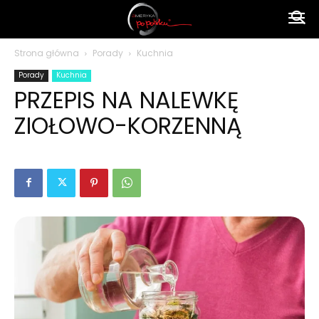
Ameryka
Strona główna
Porady
Kuchnia
Porady
Kuchnia
po
PRZEPIS NA NALEWKĘ
ZIOŁOWO-KORZENNĄ
polsku