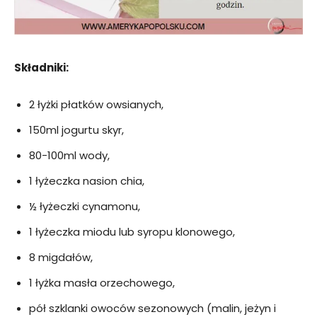
Składniki:
2 łyżki płatków owsianych,
150ml jogurtu skyr,
80-100ml wody,
1 łyżeczka nasion chia,
½ łyżeczki cynamonu,
1 łyżeczka miodu lub syropu klonowego,
8 migdałów,
1 łyżka masła orzechowego,
pół szklanki owoców sezonowych (malin, jeżyn i