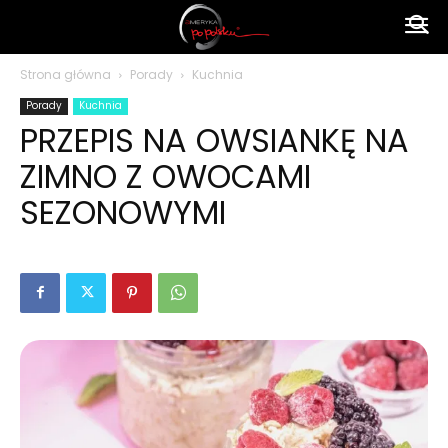
Ameryka
Strona główna
Porady
Kuchnia
Porady
Kuchnia
po
PRZEPIS NA OWSIANKĘ NA
ZIMNO Z OWOCAMI
polsku
SEZONOWYMI