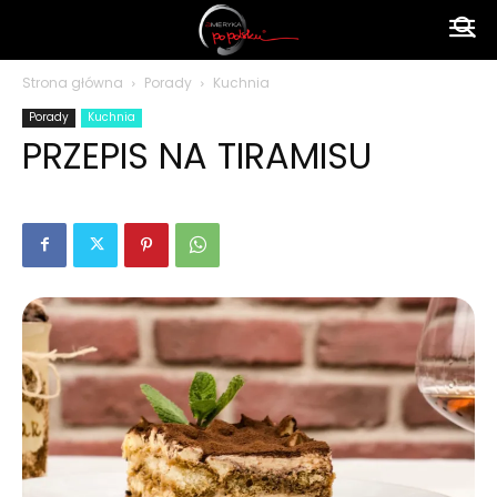
Ameryka
Strona główna
Porady
Kuchnia
Porady
Kuchnia
po
PRZEPIS NA TIRAMISU
polsku