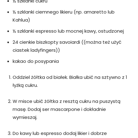
½ szklanki cukru
½ szklanki ciemnego likieru (np. amaretto lub
Kahlua)
½ szklanki espresso lub mocnej kawy, ostudzonej
24 cienkie biszkopty savoiardi ((można też użyć
ciastek ladyfingers))
kakao do posypania
Oddziel żółtka od białek. Białka ubić na sztywno z 1
łyżką cukru.
W misce ubić żółtka z resztą cukru na puszystą
masę. Dodaj ser mascarpone i dokładnie
wymieszaj.
Do kawy lub espresso dodaj likier i dobrze