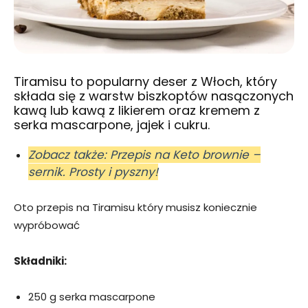
Tiramisu to popularny deser z Włoch, który
składa się z warstw biszkoptów nasączonych
kawą lub kawą z likierem oraz kremem z
serka mascarpone, jajek i cukru.
Zobacz także: Przepis na Keto brownie –
sernik. Prosty i pyszny!
Oto przepis na Tiramisu który musisz koniecznie
wypróbować
Składniki:
250 g serka mascarpone