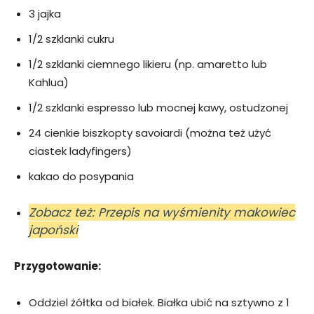
3 jajka
1/2 szklanki cukru
1/2 szklanki ciemnego likieru (np. amaretto lub
Kahlua)
1/2 szklanki espresso lub mocnej kawy, ostudzonej
24 cienkie biszkopty savoiardi (można też użyć
ciastek ladyfingers)
kakao do posypania
Zobacz też: Przepis na wyśmienity makowiec
japoński
Przygotowanie:
Oddziel żółtka od białek. Białka ubić na sztywno z 1