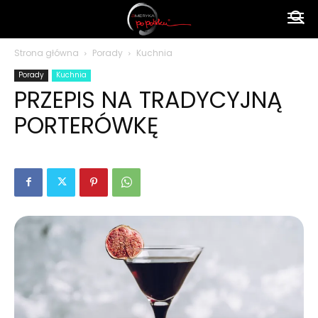
Ameryka
Strona główna
Porady
Kuchnia
Porady
Kuchnia
po
PRZEPIS NA TRADYCYJNĄ
PORTERÓWKĘ
polsku