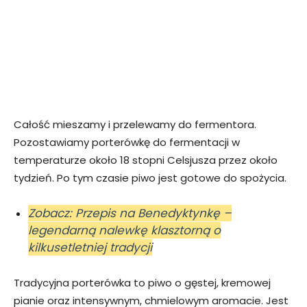
Całość mieszamy i przelewamy do fermentora.
Pozostawiamy porterówkę do fermentacji w
temperaturze około 18 stopni Celsjusza przez około
tydzień. Po tym czasie piwo jest gotowe do spożycia.
Zobacz: Przepis na Benedyktynkę –
legendarną nalewkę klasztorną o
kilkusetletniej tradycji
Tradycyjna porterówka to piwo o gęstej, kremowej
pianie oraz intensywnym, chmielowym aromacie. Jest