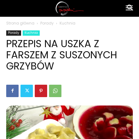
Ameryka
Strona główna
Porady
Kuchnia
Porady
Kuchnia
po
PRZEPIS NA USZKA Z
FARSZEM Z SUSZONYCH
polsku
GRZYBÓW