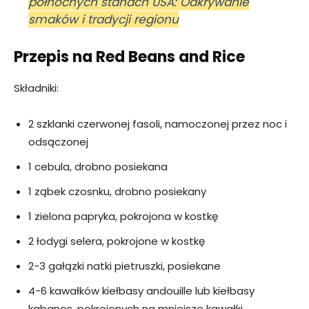
północnych stanach USA: Odkrywanie
smaków i tradycji regionu
Przepis na Red Beans and Rice
Składniki:
2 szklanki czerwonej fasoli, namoczonej przez noc i
odsączonej
1 cebula, drobno posiekana
1 ząbek czosnku, drobno posiekany
1 zielona papryka, pokrojona w kostkę
2 łodygi selera, pokrojone w kostkę
2-3 gałązki natki pietruszki, posiekane
4-6 kawałków kiełbasy andouille lub kiełbasy
kabanos, pokrojonych na mniejsze kawałki