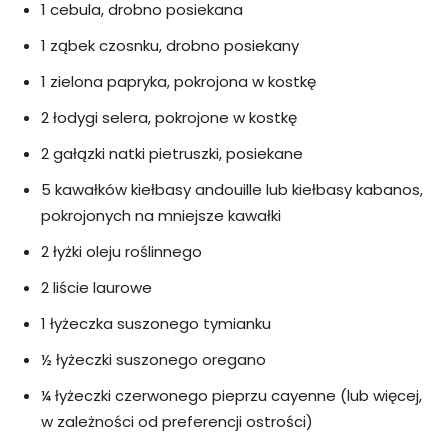
1 cebula, drobno posiekana
1 ząbek czosnku, drobno posiekany
1 zielona papryka, pokrojona w kostkę
2 łodygi selera, pokrojone w kostkę
2 gałązki natki pietruszki, posiekane
5 kawałków kiełbasy andouille lub kiełbasy kabanos,
pokrojonych na mniejsze kawałki
2 łyżki oleju roślinnego
2 liście laurowe
1 łyżeczka suszonego tymianku
½ łyżeczki suszonego oregano
¼ łyżeczki czerwonego pieprzu cayenne (lub więcej,
w zależności od preferencji ostrości)