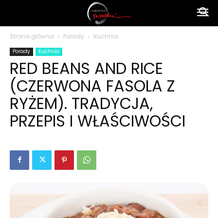
Ameryka
Strona główna
Porady
Kuchnia
Porady
Kuchnia
po
RED BEANS AND RICE
(CZERWONA FASOLA Z
polsku
RYŻEM). TRADYCJA,
PRZEPIS I WŁAŚCIWOŚCI