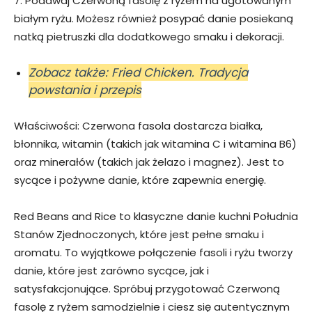
7. Podawaj Czerwoną fasolę z ryżem na ugotowanym
białym ryżu. Możesz również posypać danie posiekaną
natką pietruszki dla dodatkowego smaku i dekoracji.
Zobacz także: Fried Chicken. Tradycja
powstania i przepis
Właściwości: Czerwona fasola dostarcza białka,
błonnika, witamin (takich jak witamina C i witamina B6)
oraz minerałów (takich jak żelazo i magnez). Jest to
sycące i pożywne danie, które zapewnia energię.
Red Beans and Rice to klasyczne danie kuchni Południa
Stanów Zjednoczonych, które jest pełne smaku i
aromatu. To wyjątkowe połączenie fasoli i ryżu tworzy
danie, które jest zarówno sycące, jak i
satysfakcjonujące. Spróbuj przygotować Czerwoną
fasolę z ryżem samodzielnie i ciesz się autentycznym