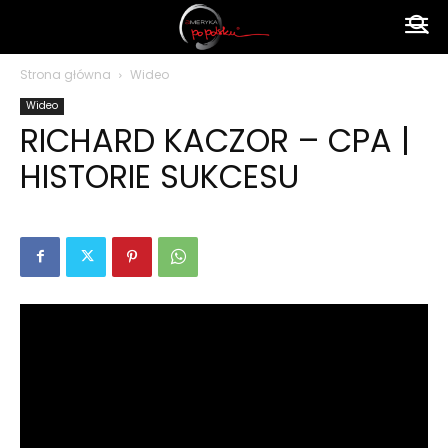
Ameryka
Strona główna
Wideo
Wideo
po
RICHARD KACZOR – CPA |
HISTORIE SUKCESU
polsku