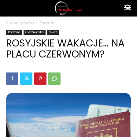
Ameryka
Strona główna
Podróże
Podróże
Ciekawostki
Świat
po
ROSYJSKIE WAKACJE… NA
PLACU CZERWONYM?
polsku