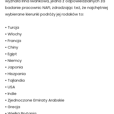
wyznała Irina Iwankowa, jedna z odpowiedzialnych za
badanie pracownic NAFI, zdradzając też, że najchętniej
wybierane kierunki podróży jej rodaków to:
• Turcja
• Włochy
• Francja
• Chiny
• Egipt
• Niemcy
• Japonia
• Hiszpania
• Tajlandia
• USA
• Indie
• Zjednoczone Emiraty Arabskie
• Grecja
• Wielką Brytania