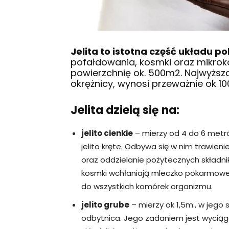
Jelita to istotna część układu 
pofałdowania, kosmki oraz mikroko
powierzchnię ok. 500m2. Najwyższa
okrężnicy, wynosi przeważnie ok 10
Jelita dzielą się na:
jelito cienkie
– mierzy od 4 do 6 metró
jelito kręte. Odbywa się w nim trawien
oraz oddzielanie pożytecznych składnik
kosmki wchłaniają mleczko pokarmowe,
do wszystkich komórek organizmu.
jelito grube
– mierzy ok 1,5m., w jego s
odbytnica. Jego zadaniem jest wyciąga