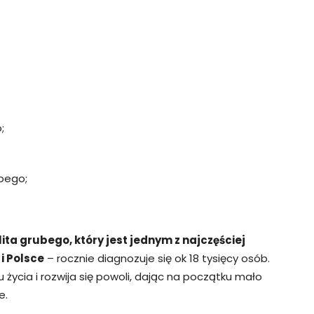
;
ubego;
lita grubego, który jest jednym z najczęściej
i Polsce
– rocznie diagnozuje się ok 18 tysięcy osób.
 życia i rozwija się powoli, dając na początku mało
e.