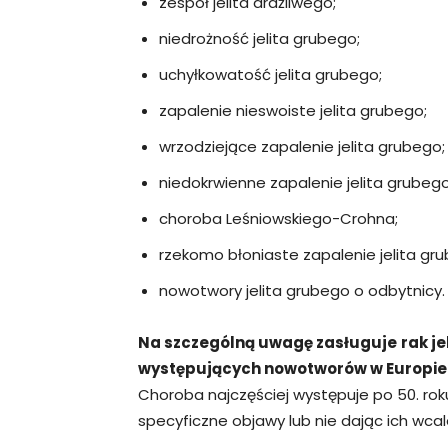
zespół jelita drażliwego;
niedrożność jelita grubego;
uchyłkowatość jelita grubego;
zapalenie nieswoiste jelita grubego;
wrzodziejące zapalenie jelita grubego;
niedokrwienne zapalenie jelita grubego
choroba Leśniowskiego-Crohna;
rzekomo błoniaste zapalenie jelita gr
nowotwory jelita grubego o odbytnicy.
Na szczególną uwagę zasługuje
rak je
występujących nowotworów w Europie 
Choroba najczęściej występuje po 50. roku
specyficzne objawy lub nie dając ich wcal