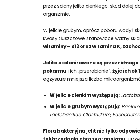
przez ściany jelita cienkiego, skąd dalej 
organizmie.
W jelicie grubym, oprócz poboru wody i 
kwasy tłuszczowe stanowiące ważny skła
witaminy – B12 oraz witamina K, zach
Jelita skolonizowane są przez różnego 
pokarmu
i ich „przerabianie”,
żyje ich ok
egzystuje mniejsza liczba mikroorganizmó
W jelicie cienkim występują:
Lactobac
W jelicie grubym występują:
Bactero
Lactobacillus, Clostridium, Fusobacter
Flora bakteryjna jelit nie tylko odpowi
także zadania obrony organizmu
: utrz