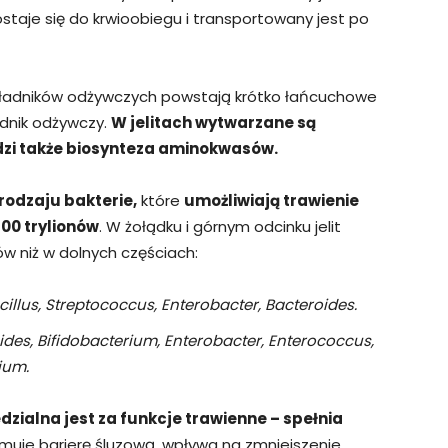
dostaje się do krwioobiegu i transportowany jest po
składników odżywczych powstają krótko łańcuchowe
dnik odżywczy.
W jelitach wytwarzane są
odzi także biosynteza aminokwasów.
rodzaju bakterie,
które
umożliwiają trawienie
 100 trylionów
. W żołądku i górnym odcinku jelit
w niż w dolnych częściach:
illus, Streptococcus, Enterobacter, Bacteroides.
ides, Bifidobacterium, Enterobacter, Enterococcus,
ium.
edzialna jest za funkcje trawienne – spełnia
ymuje barierę śluzową, wpływa na zmniejszenie