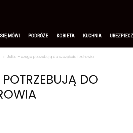
 SIĘ MÓWI
PODRÓŻE
KOBIETA
KUCHNIA
UBEZPIECZ
a
Jelita – czego potrzebują do szczęścia i zdrowia
O POTRZEBUJĄ DO
DROWIA