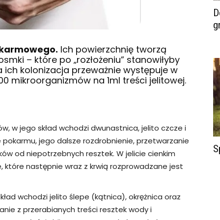
D
g
pokarmowego.
Ich powierzchnię tworzą
smki – które po „rozłożeniu” stanowiłyby
 ich kolonizacja przeważnie występuje w
00 mikroorganizmów na 1ml treści jelitowej.
w, w jego skład wchodzi dwunastnica, jelito czcze i
ie pokarmu, jego dalsze rozdrobnienie, przetwarzanie
S
ów od niepotrzebnych resztek. W jelicie cienkim
 które następnie wraz z krwią rozprowadzane jest
kład wchodzi jelito ślepe (kątnica), okrężnica oraz
nie z przerabianych treści resztek wody i