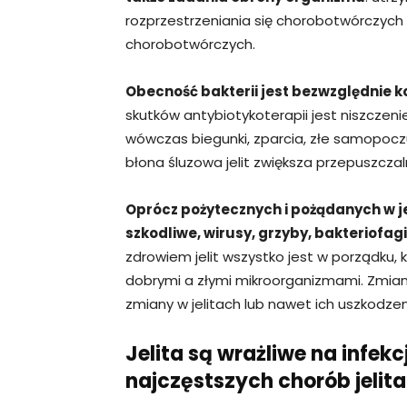
rozprzestrzeniania się chorobotwórczych
chorobotwórczych.
Obecność bakterii jest bezwzględnie k
skutków antybiotykoterapii jest niszczenie
wówczas biegunki, zparcia, złe samopocz
błona śluzowa jelit zwiększa przepuszczal
Oprócz pożytecznych i pożądanych w jel
szkodliwe, wirusy, grzyby, bakteriofa
zdrowiem jelit wszystko jest w porządku
dobrymi a złymi mikroorganizmami. Zmian
zmiany w jelitach lub nawet ich uszkodzen
Jelita są wrażliwe na infekc
najczęstszych chorób jelita