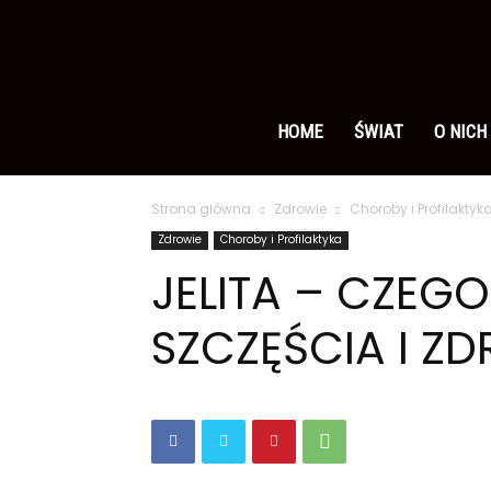
Ameryka
po
HOME
ŚWIAT
O NICH
Strona główna
Zdrowie
Choroby i Profilaktyk
polsku
Zdrowie
Choroby i Profilaktyka
JELITA – CZEG
SZCZĘŚCIA I Z