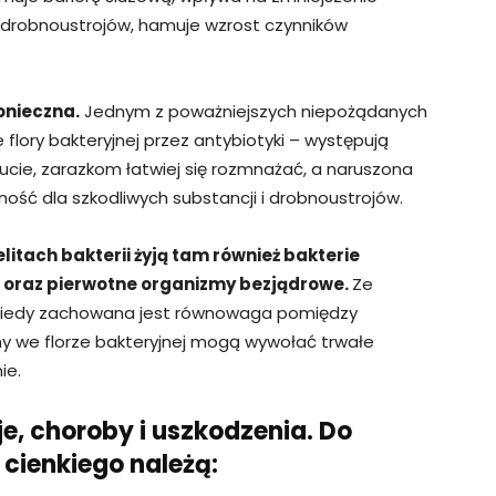
 drobnoustrojów, hamuje wzrost czynników
onieczna.
Jednym z poważniejszych niepożądanych
 flory bakteryjnej przez antybiotyki – występują
ucie, zarazkom łatwiej się rozmnażać, a naruszona
ność dla szkodliwych substancji i drobnoustrojów.
itach bakterii żyją tam również bakterie
gi oraz pierwotne organizmy bezjądrowe.
Ze
, kiedy zachowana jest równowaga pomiędzy
y we florze bakteryjnej mogą wywołać trwałe
ie.
je, choroby i uszkodzenia. Do
 cienkiego należą: