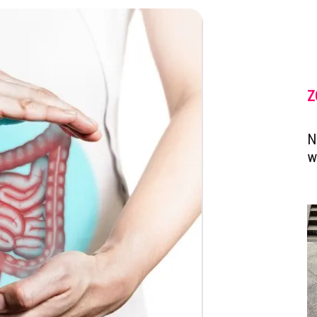
Z
N
w