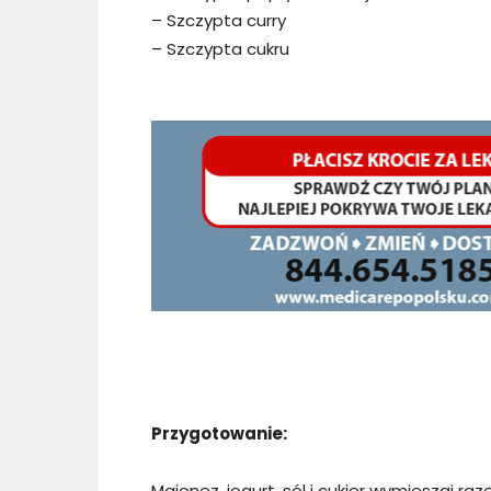
– Szczypta curry
– Szczypta cukru
Przygotowanie:
Majonez, jogurt, sól i cukier wymieszaj raz