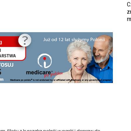
C
z
m
em. Filety z kurczaka pokrój w paski i dopraw do