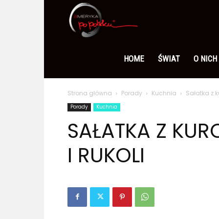
Ameryka
po
HOME
ŚWIAT
O NICH
Strona główna
Porady
Kuchnia
Sałatka z k
polsku
Porady
Kuchnia
SAŁATKA Z KUR
I RUKOLI