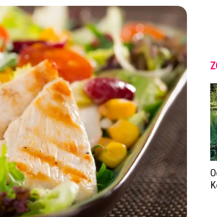
Z
O
K