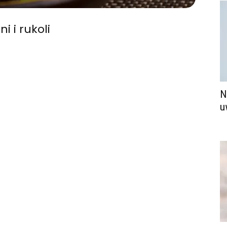
i i rukoli
N
u