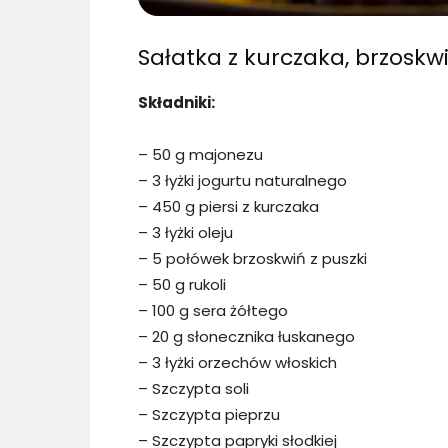
Sałatka z kurczaka, brzoskwin
Składniki:
– 50 g majonezu
– 3 łyżki jogurtu naturalnego
– 450 g piersi z kurczaka
– 3 łyżki oleju
– 5 połówek brzoskwiń z puszki
– 50 g rukoli
– 100 g sera żółtego
– 20 g słonecznika łuskanego
– 3 łyżki orzechów włoskich
– Szczypta soli
– Szczypta pieprzu
– Szczypta papryki słodkiej