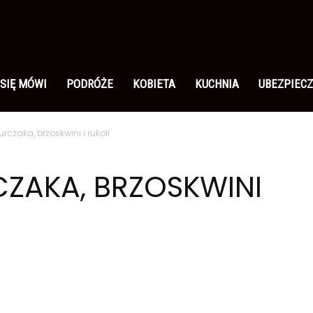
 SIĘ MÓWI
PODRÓŻE
KOBIETA
KUCHNIA
UBEZPIECZ
urczaka, brzoskwini i rukoli
CZAKA, BRZOSKWINI