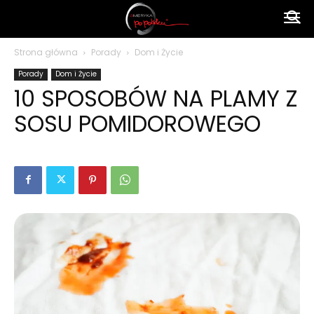
Ameryka
Strona główna
Porady
Dom i Życie
Porady
Dom i Życie
po
10 SPOSOBÓW NA PLAMY Z
SOSU POMIDOROWEGO
polsku