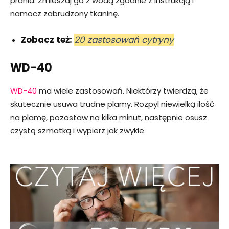
prania. Zmieszaj go z wodą zgodnie z instrukcją i
namocz zabrudzony tkaninę.
Zobacz też:
20 zastosowań cytryny
WD-40
WD-40
ma wiele zastosowań. Niektórzy twierdzą, że
skutecznie usuwa trudne plamy. Rozpyl niewielką ilość
na plamę, pozostaw na kilka minut, następnie osusz
czystą szmatką i wypierz jak zwykle.