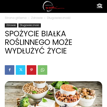
Ameryka
Strona główna
Zdrowie
Długowieczność
Zdrowie
Długowieczność
po
SPOŻYCIE BIAŁKA
ROŚLINNEGO MOŻE
polsku
WYDŁUŻYĆ ŻYCIE